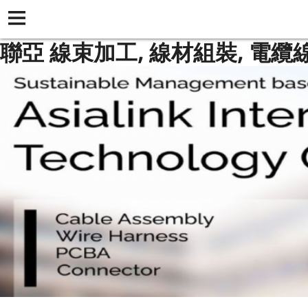
聯亞 線束加工, 線材組裝, 電纜