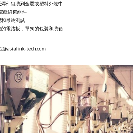
路板焊件組裝到金屬或塑料外殼中
/電纜線束組件
程和最終測試
組裝的電路板，單獨的包裝和裝箱
e2@asialink-tech.com