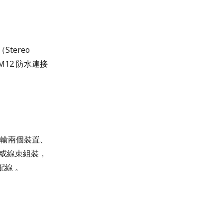
Stereo
、M12 防水連接
傳輸兩個裝置、
或線束組裝，
線 。