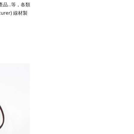
產品…等，各類
rer) 線材製