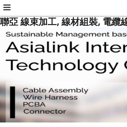
聯亞 線束加工, 線材組裝, 電纜