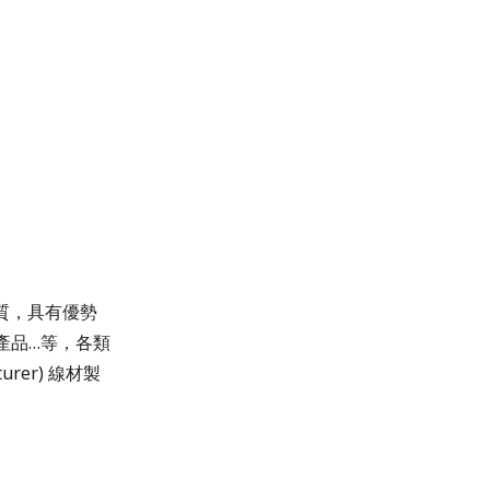
品質，具有優勢
產品…等，各類
rer) 線材製