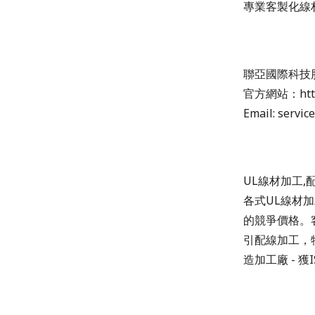
專業客製化線材
聯亞國際科技
官方網站：https
Email: servic
UL線材加工,
各式UL線材加
的競爭價格。
引配線加工，特殊
造加工廠 - 獲