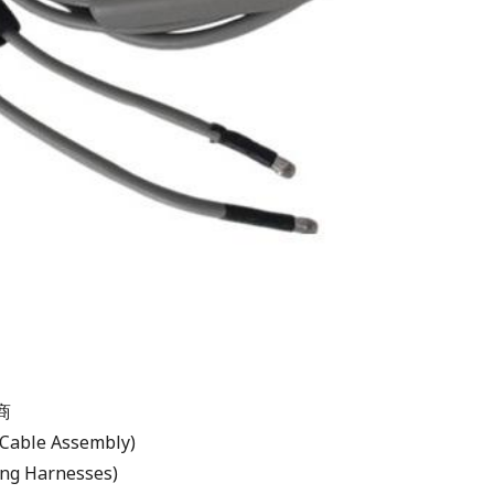
商
ble Assembly)
g Harnesses)