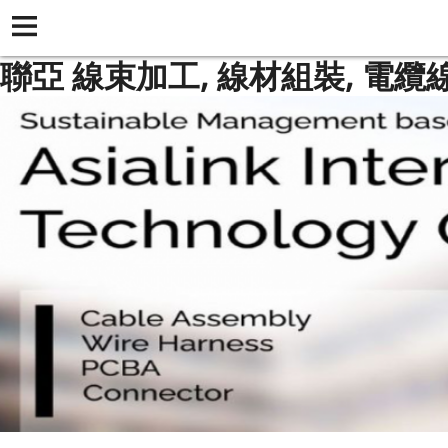
聯亞 線束加工, 線材組裝, 電纜