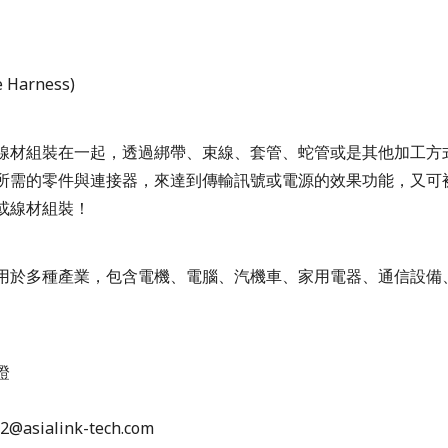
。
e Harness)
線材組裝在一起，透過綁帶、束線、套管、蛇管或是其他加工方
所需的零件與連接器，來達到傳輸訊號或電源的效果功能，又可
或線材組裝！
用於多種產業，包含電機、電腦、汽機車、家用電器、通信設備
證
e2@asialink-tech.com