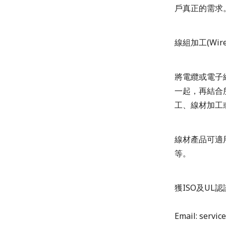
戶真正的需求
線組加工
(Wir
將電纜或電子
一起，再結合
工、線材加工
線材產品可適
等。
獲
ISO
及
UL
認
Email: servic