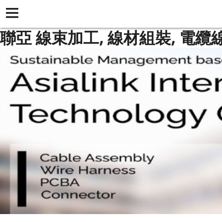
聯亞 線束加工, 線材組裝, 電纜