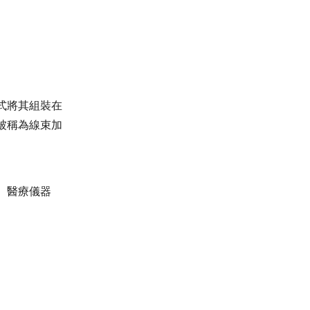
式將其組裝在
被稱為線束加
、醫療儀器