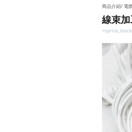
商品介紹
電纜
線束加工 
=sprice_bloc