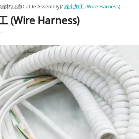
線材組裝(Cable Assembly)
線束加工 (Wire Harness)
(Wire Harness)
k=